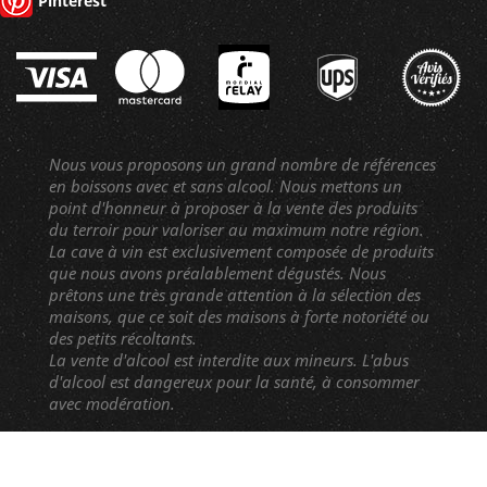
Pinterest
Nous vous proposons un grand nombre de références
en boissons avec et sans alcool. Nous mettons un
point d'honneur à proposer à la vente des produits
du terroir pour valoriser au maximum notre région.
La cave à vin est exclusivement composée de produits
que nous avons préalablement dégustés. Nous
prêtons une très grande attention à la sélection des
maisons, que ce soit des maisons à forte notoriété ou
des petits récoltants.
La vente d'alcool est interdite aux mineurs. L'abus
d'alcool est dangereux pour la santé, à consommer
avec modération.