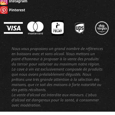
Instagram
Pinterest
Nous vous proposons un grand nombre de références
en boissons avec et sans alcool. Nous mettons un
point d'honneur à proposer à la vente des produits
du terroir pour valoriser au maximum notre région.
La cave à vin est exclusivement composée de produits
que nous avons préalablement dégustés. Nous
prêtons une très grande attention à la sélection des
maisons, que ce soit des maisons à forte notoriété ou
des petits récoltants.
La vente d'alcool est interdite aux mineurs. L'abus
d'alcool est dangereux pour la santé, à consommer
avec modération.