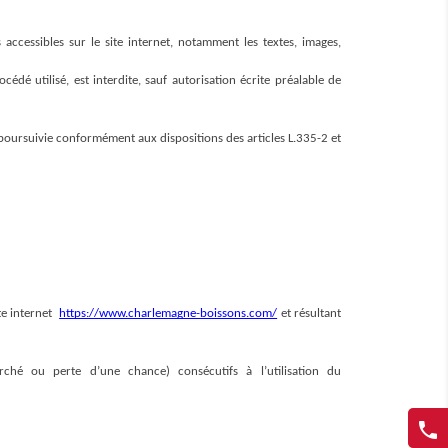
 accessibles sur le site internet, notamment les textes, images, 
dé utilisé, est interdite, sauf autorisation écrite préalable de 
oursuivie conformément aux dispositions des articles L.335-2 et 
e internet  
https://www.charlemagne-boissons.com/
et résultant 
 ou perte d’une chance) consécutifs à l’utilisation du 
phone