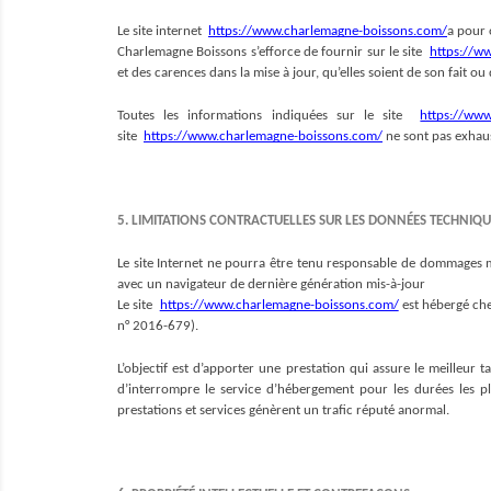
Le site internet  
https://www.charlemagne-boissons.com/
a pour 
Charlemagne Boissons s’efforce de fournir sur le site  
https://w
et des carences dans la mise à jour, qu’elles soient de son fait ou 
Toutes les informations indiquées sur le site  
https://ww
site  
https://www.charlemagne-boissons.com/
ne sont pas exhaus
5. LIMITATIONS CONTRACTUELLES SUR LES DONNÉES TECHNIQU
Le site Internet ne pourra être tenu responsable de dommages matér
avec un navigateur de dernière génération mis-à-jour
Le site  
https://www.charlemagne-boissons.com/
est hébergé che
n° 2016-679).
L’objectif est d’apporter une prestation qui assure le meilleur t
d’interrompre le service d’hébergement pour les durées les plu
prestations et services génèrent un trafic réputé anormal.