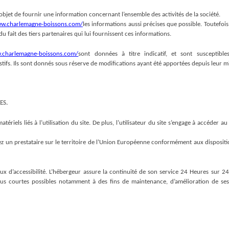
objet de fournir une information concernant l’ensemble des activités de la société.
ww.charlemagne-boissons.com/
les informations aussi précises que possible. Toutefois
du fait des tiers partenaires qui lui fournissent ces informations.
w.charlemagne-boissons.com/
sont données à titre indicatif, et sont susceptibles
tifs. Ils sont donnés sous réserve de modifications ayant été apportées depuis leur mi
ES.
iels liés à l’utilisation du site. De plus, l’utilisateur du site s’engage à accéder au 
z un prestataire sur le territoire de l’Union Européenne conformément aux disposit
aux d’accessibilité. L’hébergeur assure la continuité de son service 24 Heures sur 24, 
s courtes possibles notamment à des fins de maintenance, d’amélioration de ses in