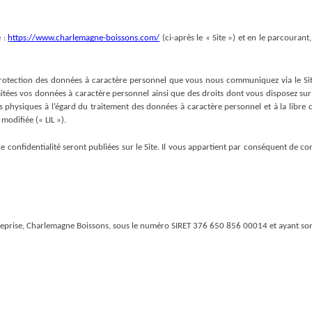
 : 
https://www.charlemagne-boissons.com/
 (ci-après le « Site ») et en le parcourant
protection des données à caractère personnel que vous nous communiquez via le Sit
raitées vos données à caractère personnel ainsi que des droits dont vous disposez 
 physiques à l’égard du traitement des données à caractère personnel et à la libre c
 modifiée (« LIL »).
 confidentialité seront publiées sur le Site. Il vous appartient par conséquent de con
treprise, Charlemagne Boissons, sous le numéro SIRET 376 650 856 00014 et ayant son