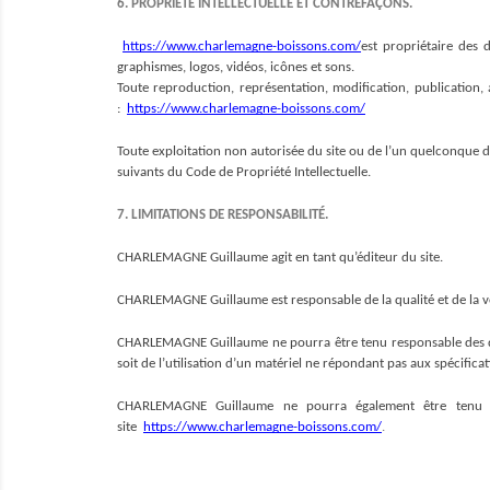
6. PROPRIÉTÉ INTELLECTUELLE ET CONTREFAÇONS.
https://www.charlemagne-boissons.com/
est propriétaire des d
graphismes, logos, vidéos, icônes et sons.
Toute reproduction, représentation, modification, publication, a
:  
https://www.charlemagne-boissons.com/
Toute exploitation non autorisée du site ou de l’un quelconque 
suivants du Code de Propriété Intellectuelle.
7. LIMITATIONS DE RESPONSABILITÉ.
CHARLEMAGNE Guillaume agit en tant qu’éditeur du site. 
CHARLEMAGNE Guillaume est responsable de la qualité et de la vé
CHARLEMAGNE Guillaume ne pourra être tenu responsable des domma
soit de l’utilisation d’un matériel ne répondant pas aux spécifica
CHARLEMAGNE Guillaume ne pourra également être tenu re
site  
https://www.charlemagne-boissons.com/
. 