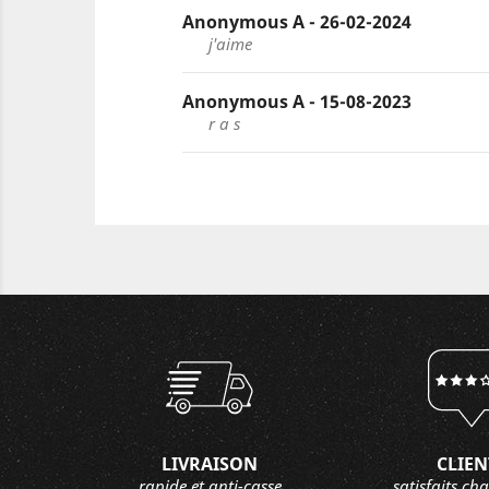
Anonymous A - 26-02-2024
j'aime
Anonymous A - 15-08-2023
r a s
LIVRAISON
CLIEN
rapide et anti-casse
satisfaits ch