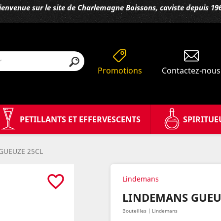
ienvenue sur le site de Charlemagne Boissons, caviste depuis 19
Promotions
Contactez-nous
PETILLANTS ET EFFERVESCENTS
SPIRITUE
GUEUZE 25CL
favorite_border
Lindemans
LINDEMANS GUEU
Bouteilles | Lindemans