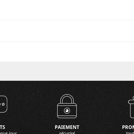
TS
PAIEMENT
PRO
aque jour
sécurisé
tout