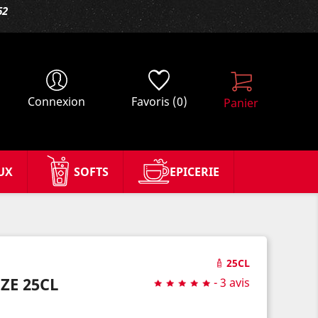
62
Connexion
Favoris
(0)
Panier
UX
SOFTS
EPICERIE
25CL
ZE 25CL
-
3 avis