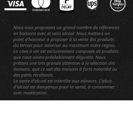
Nous vous proposons un grand nombre de références
en boissons avec et sans alcool. Nous mettons un
point d'honneur à proposer à la vente des produits
du terroir pour valoriser au maximum notre région.
La cave à vin est exclusivement composée de produits
que nous avons préalablement dégustés. Nous
prêtons une très grande attention à la sélection des
maisons, que ce soit des maisons à forte notoriété ou
des petits récoltants.
La vente d'alcool est interdite aux mineurs. L'abus
d'alcool est dangereux pour la santé, à consommer
avec modération.