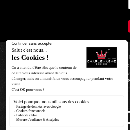
NOUS 
L'équipe
Nos mag
Nos part
Besoin d'aide ?
Mentions
+33 3 21 85 06 40
contact@charlemagne-boissons.com