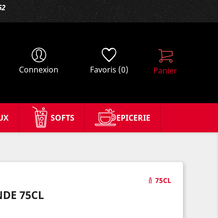
62
Connexion
Favoris
(0)
Panier
UX
SOFTS
EPICERIE
75CL
DE 75CL