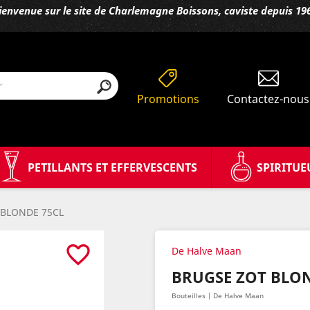
ienvenue sur le site de Charlemagne Boissons, caviste depuis 19
Promotions
Contactez-nous
PETILLANTS ET EFFERVESCENTS
SPIRITUE
 BLONDE 75CL
favorite_border
De Halve Maan
BRUGSE ZOT BLON
Bouteilles | De Halve Maan