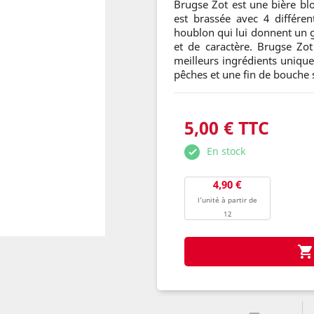
Brugse Zot est une bière blo
est brassée avec 4 différe
houblon qui lui donnent un g
et de caractère. Brugse Zot
meilleurs ingrédients uniqu
pêches et une fin de bouche s
5,00 € TTC
En stock
4,90 €
l'unité à partir de
12
