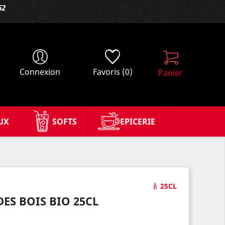
62
Connexion
Favoris
(0)
Panier
UX
SOFTS
EPICERIE
25CL
DES BOIS BIO 25CL