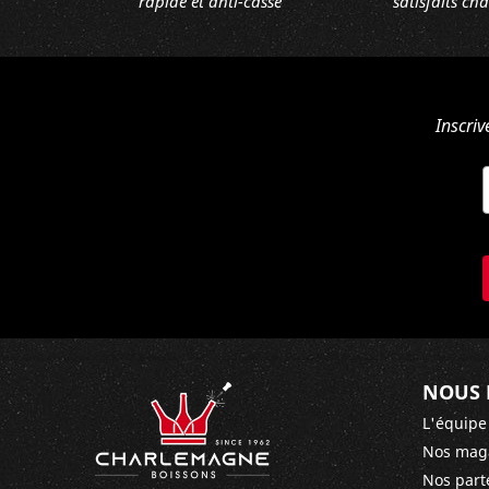
rapide et anti-casse
satisfaits ch
Inscriv
NOUS 
L'équipe
Nos mag
Nos part