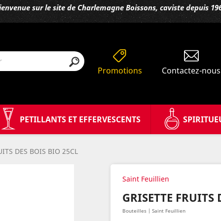
ienvenue sur le site de Charlemagne Boissons, caviste depuis 19
Promotions
Contactez-nous
PETILLANTS ET EFFERVESCENTS
SPIRITUE
UITS DES BOIS BIO 25CL
Saint Feuillien
GRISETTE FRUITS 
Bouteilles | Saint Feuillien