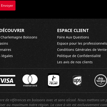
Envoyer
DÉCOUVRIR
ESPACE CLIENT
 Charlemagne Boissons
Foire Aux Questions
asins
Espace pour les professionnels
enaires
Conditions Générales de Vente
 légales
Politique de Confidentialité
Les avis de nos clients
 de références en boissons avec et sans alcool. Nous mettons un p
oriser au maximum notre région. La cave à vin est exclusivement co