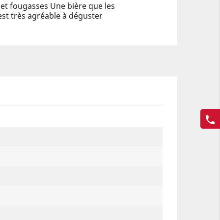
s et fougasses Une bière que les
est très agréable à déguster
phone