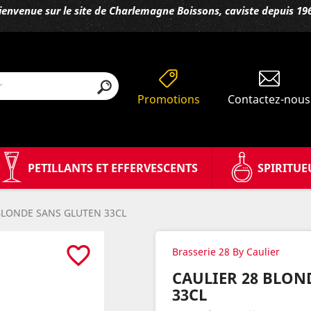
ienvenue sur le site de Charlemagne Boissons, caviste depuis 19
Promotions
Contactez-nous
PETILLANTS ET EFFERVESCENTS
SPIRITUE
BLONDE SANS GLUTEN 33CL
favorite_border
Brasserie 28 By Caulier
CAULIER 28 BLON
33CL