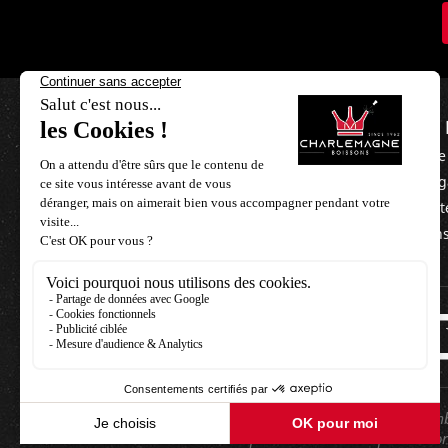
NOUS 
L'équipe
Nos mag
Nos part
Besoin d'aide ?
Mentions
+33 3 21 85 06 40
contact@charlemagne-boissons.com
Nous vous proposons un grand nombre
des produits du terroir pour val