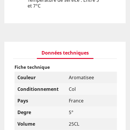
Température de service : Entre 5
et 7°C
Données techniques
Fiche technique
Couleur
Aromatisee
Conditionnement
Col
Pays
France
Degre
5°
Volume
25CL