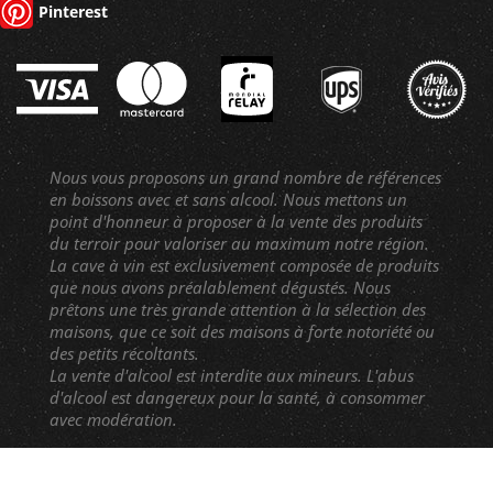
Pinterest
Nous vous proposons un grand nombre de références
en boissons avec et sans alcool. Nous mettons un
point d'honneur à proposer à la vente des produits
du terroir pour valoriser au maximum notre région.
La cave à vin est exclusivement composée de produits
que nous avons préalablement dégustés. Nous
prêtons une très grande attention à la sélection des
maisons, que ce soit des maisons à forte notoriété ou
des petits récoltants.
La vente d'alcool est interdite aux mineurs. L'abus
d'alcool est dangereux pour la santé, à consommer
avec modération.