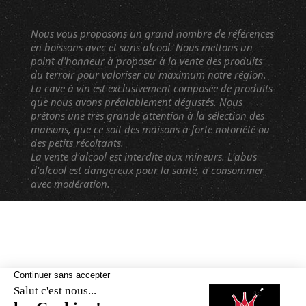
Nous vous proposons un grand nombre de références
en boissons avec et sans alcool. Nous mettons un
point d'honneur à proposer à la vente des produits
du terroir pour valoriser au maximum notre région.
La cave à vin est exclusivement composée de produits
que nous avons préalablement dégustés. Nous
prêtons une très grande attention à la sélection des
maisons, que ce soit des maisons à forte notoriété ou
des petits récoltants.
La vente d'alcool est interdite aux mineurs. L'abus
d'alcool est dangereux pour la santé, à consommer
avec modération.