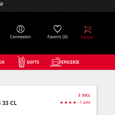
62
Connexion
Favoris
(0)
Panier
UX
SOFTS
EPICERIE
33CL
 33 CL
-
1 avis