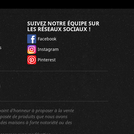
SUIVEZ NOTRE ÉQUIPE SUR
LES RÉSEAUX SOCIAUX !
Facebook
s
Instagram
Pinterest
oint d'honneur à proposer à la vente
mposée de produits que nous avons
des maisons à forte notoriété ou des