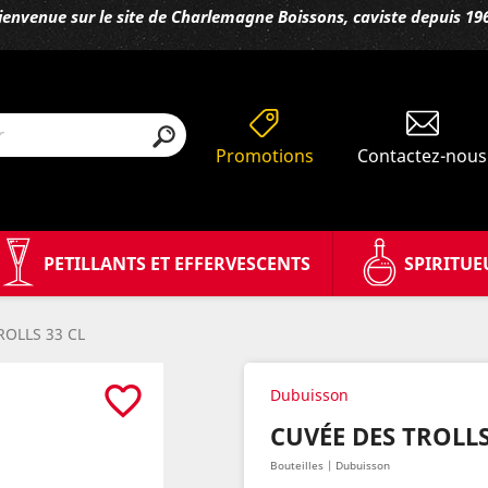
ienvenue sur le site de Charlemagne Boissons, caviste depuis 19
Promotions
Contactez-nous
PETILLANTS ET EFFERVESCENTS
SPIRITUE
ROLLS 33 CL
favorite_border
Dubuisson
CUVÉE DES TROLLS
Bouteilles | Dubuisson