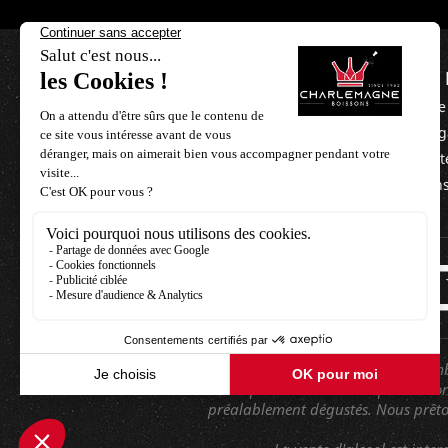
NOUS 
L'équipe
Nos mag
Nos part
Besoin d'aide ?
Mentions
+33 3 21 85 06 40
contact@charlemagne-boissons.com
Nous vous proposons un grand nombre
des produits du terroir pour val
préalablement dégustés. Nous prêton