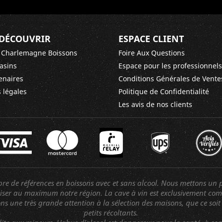
DÉCOUVRIR
ESPACE CLIENT
 Charlemagne Boissons
Foire Aux Questions
asins
Espace pour les professionnels
enaires
Conditions Générales de Vente
 légales
Politique de Confidentialité
Les avis de nos clients
 de références en boissons avec et sans alcool. Nous mettons un p
oriser au maximum notre région. La cave à vin est exclusivement co
s une très grande attention à la sélection des maisons, que ce soit 
petits récoltants.