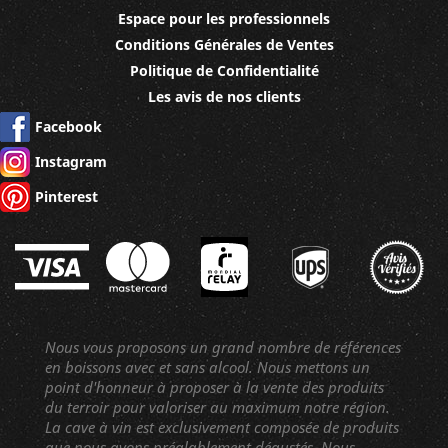
Espace pour les professionnels
Conditions Générales de Ventes
Politique de Confidentialité
Les avis de nos clients
Facebook
Instagram
Pinterest
Nous vous proposons un grand nombre de références
en boissons avec et sans alcool. Nous mettons un
point d'honneur à proposer à la vente des produits
du terroir pour valoriser au maximum notre région.
La cave à vin est exclusivement composée de produits
que nous avons préalablement dégustés. Nous