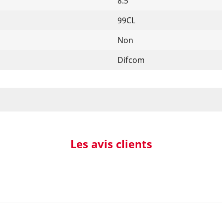
8.5°
99CL
Non
Difcom
Les avis clients