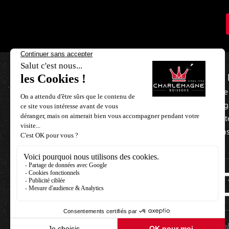
NOUS 
L'équipe
Nos mag
Nos part
Besoin d'aide ?
Mentions
+33 3 21 85 06 40
contact@charlemagne-boissons.com
Nous vous proposons un grand nombre