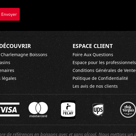
Envoyer
DÉCOUVRIR
ESPACE CLIENT
 Charlemagne Boissons
Foire Aux Questions
asins
Espace pour les professionnels
enaires
Conditions Générales de Vente
 légales
Politique de Confidentialité
Les avis de nos clients
 de références en boissons avec et sans alcool. Nous mettons un p