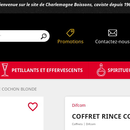
ienvenue sur le site de Charlemagne Boissons, caviste depuis 19
Promotions
Contactez-nous
PETILLANTS ET EFFERVESCENTS
SPIRITUE
E COCHON BLONDE
favorite_border
Difcom
COFFRET RINCE 
Coffrets | Difcom