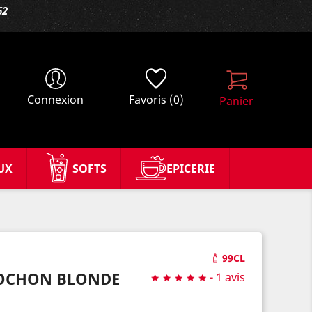
62
Connexion
Favoris
(0)
Panier
UX
SOFTS
EPICERIE
99CL
COCHON BLONDE
-
1 avis