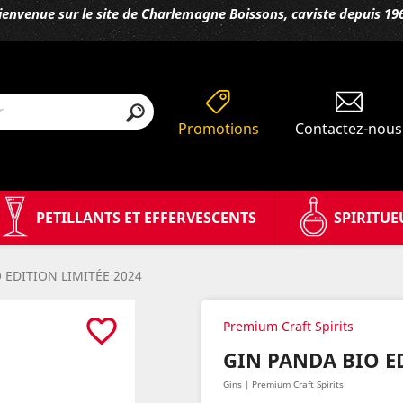
ienvenue sur le site de Charlemagne Boissons, caviste depuis 19
Promotions
Contactez-nous
PETILLANTS ET EFFERVESCENTS
SPIRITUE
 EDITION LIMITÉE 2024
favorite_border
Premium Craft Spirits
GIN PANDA BIO ED
Gins | Premium Craft Spirits