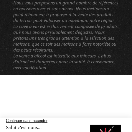
Nous vous proposons un grand nombre de références
en boissons avec et sans alcool. Nous mettons un
point d'honneur à proposer à la vente des produits
du terroir pour valoriser au maximum notre région.
La cave à vin est exclusivement composée de produits
que nous avons préalablement dégustés. Nous
prêtons une très grande attention à la sélection des
maisons, que ce soit des maisons à forte notoriété ou
des petits récoltants.
La vente d'alcool est interdite aux mineurs. L'abus
d'alcool est dangereux pour la santé, à consommer
avec modération.