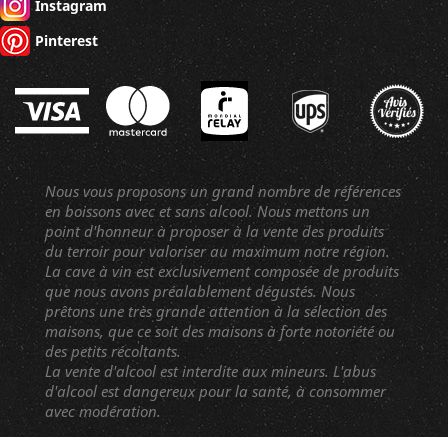
Instagram
Pinterest
Nous vous proposons un grand nombre de références
en boissons avec et sans alcool. Nous mettons un
point d'honneur à proposer à la vente des produits
du terroir pour valoriser au maximum notre région.
La cave à vin est exclusivement composée de produits
que nous avons préalablement dégustés. Nous
prêtons une très grande attention à la sélection des
maisons, que ce soit des maisons à forte notoriété ou
des petits récoltants.
La vente d'alcool est interdite aux mineurs. L'abus
d'alcool est dangereux pour la santé, à consommer
avec modération.