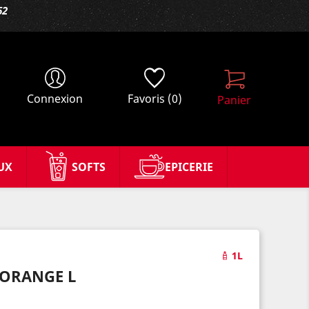
62
Connexion
Favoris
(0)
Panier
UX
SOFTS
EPICERIE
1L
 ORANGE L