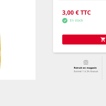
3,00 € TTC
En stock

Retrait en magasin
Estimé 1 à 3h Gratuit