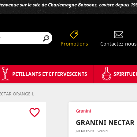
ienvenue sur le site de Charlemagne Boissons, caviste depuis 19
Promotions
Contactez-nous
PETILLANTS ET EFFERVESCENTS
SPIRITUE
ECTAR ORANGE L
favorite_border
Granini
GRANINI NECTAR
Jus De Fruits | Granini