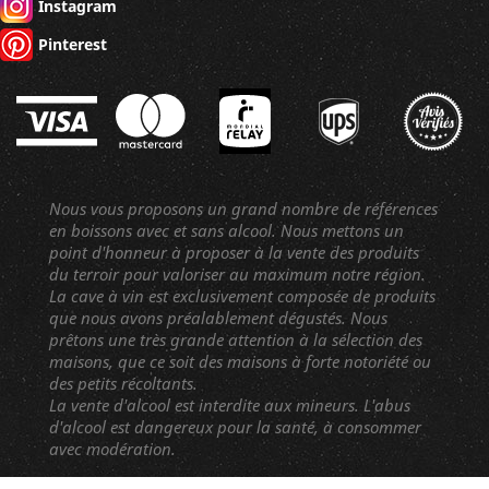
Instagram
Pinterest
Nous vous proposons un grand nombre de références
en boissons avec et sans alcool. Nous mettons un
point d'honneur à proposer à la vente des produits
du terroir pour valoriser au maximum notre région.
La cave à vin est exclusivement composée de produits
que nous avons préalablement dégustés. Nous
prêtons une très grande attention à la sélection des
maisons, que ce soit des maisons à forte notoriété ou
des petits récoltants.
La vente d'alcool est interdite aux mineurs. L'abus
d'alcool est dangereux pour la santé, à consommer
avec modération.