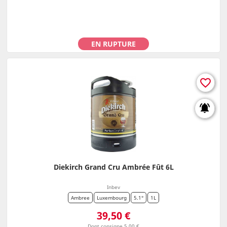
EN RUPTURE
favorite_border
notifications_active
Diekirch Grand Cru Ambrée Fût 6L
Inbev
Ambree
Luxembourg
5.1°
1L
Prix
39,50 €
Dont consigne 5,00 €