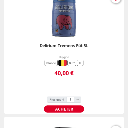
Delirium Tremens Fût 5L
Huyghe
Blonde
8.5°
1L
Prix
40,00 €
Plus que 4
ACHETER