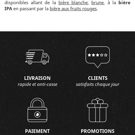
disponibles allant de la
bière blanche
,
brune
, à la
bière
IPA
en passant par la
bière aux fruits rouges
.
LIVRAISON
CLIENTS
rapide et anti-casse
satisfaits chaque jour
PAIEMENT
PROMOTIONS