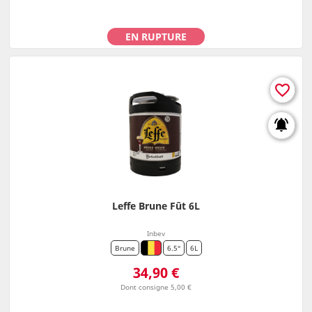
EN RUPTURE
favorite_border
notifications_active
Leffe Brune Fût 6L
Inbev
Brune
6.5°
6L
Prix
34,90 €
Dont consigne 5,00 €