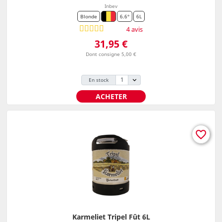
Inbev
Blonde
6.6°
6L
4 avis
Prix
31,95 €
Dont consigne 5,00 €
En stock
ACHETER
favorite_border
Karmeliet Tripel Fût 6L