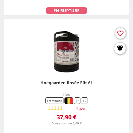
EN RUPTURE
favorite_border
notifications_active
Hoegaarden Rosée Fût 6L
Inbev
Framboise
3°
6L
4 avis
Prix
37,90 €
Dont consigne 5,00 €