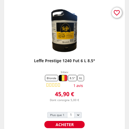
favorite_border
Leffe Prestige 1240 Fut 6 L 8.5°
Inbev
Blonde
8.5°
6L
1 avis
Prix
45,90 €
Dont consigne 5,00 €
Plus que 1
ACHETER