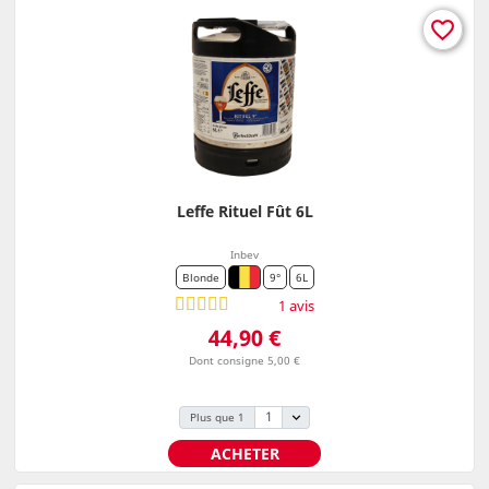
favorite_border
Leffe Rituel Fût 6L
Inbev
Blonde
9°
6L
1 avis
Prix
44,90 €
Dont consigne 5,00 €
Plus que 1
ACHETER