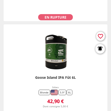
EN RUPTURE
favorite_border
notifications_active
Goose Island IPA Fût 6L
Inbev
Blonde
5.9°
6L
Prix
42,90 €
Dont consigne 5,00 €