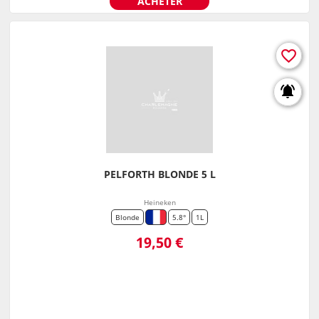
ACHETER
favorite_border
notifications_active
PELFORTH BLONDE 5 L
Heineken
Blonde
5.8°
1L
Prix
19,50 €