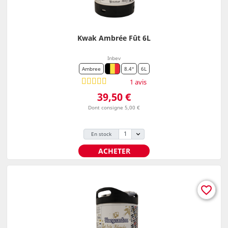
Kwak Ambrée Fût 6L
Inbev
Ambree
8.4°
6L
1 avis
Prix
39,50 €
Dont consigne 5,00 €
En stock
ACHETER
favorite_border