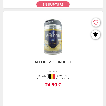
EN RUPTURE
favorite_border
notifications_active
AFFLIGEM BLONDE 5 L
Heineken
Blonde
6.7°
1L
Prix
24,50 €