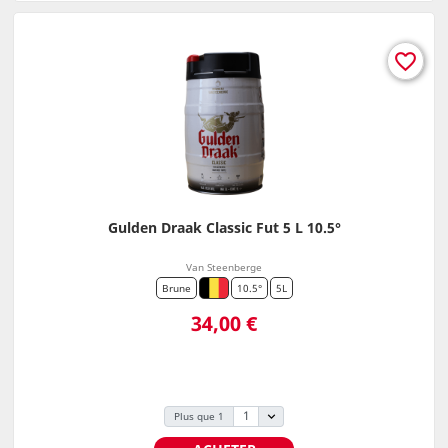
favorite_border
Gulden Draak Classic Fut 5 L 10.5°
Van Steenberge
Brune
10.5°
5L
Prix
34,00 €
Plus que 1