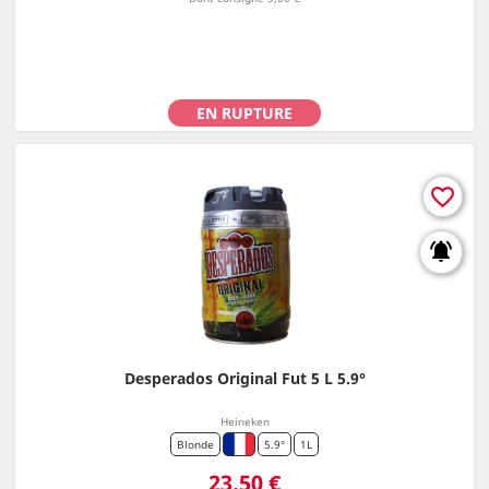
EN RUPTURE
favorite_border
notifications_active
Desperados Original Fut 5 L 5.9°
Heineken
Blonde
5.9°
1L
Prix
23,50 €