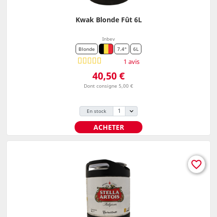
Kwak Blonde Fût 6L
Inbev
Blonde
7.4°
6L
1 avis
Prix
40,50 €
Dont consigne 5,00 €
En stock
ACHETER
favorite_border