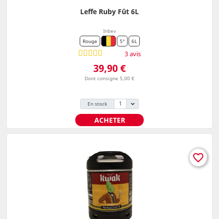
Leffe Ruby Fût 6L
Inbev
Rouge
5°
6L
3 avis
Prix
39,90 €
Dont consigne 5,00 €
En stock
ACHETER
favorite_border