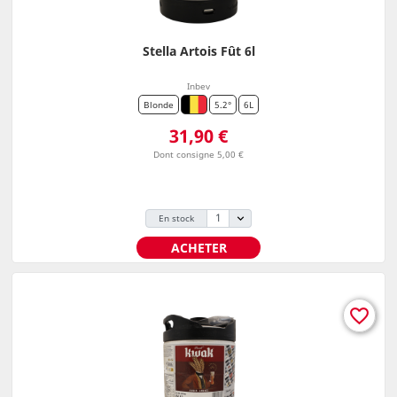
Stella Artois Fût 6l
Inbev
Blonde
5.2°
6L
Prix
31,90 €
Dont consigne 5,00 €
En stock
ACHETER
favorite_border