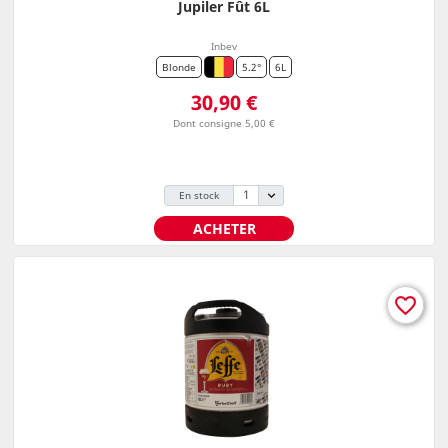
Jupiler Fût 6L
Inbev
Blonde
5.2°
6L
Prix
30,90 €
Dont consigne 5,00 €
En stock
ACHETER
favorite_border