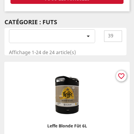
CATÉGORIE : FUTS
39

Affichage 1-24 de 24 article(s)
favorite_border
Leffe Blonde Fût 6L