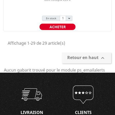
En stock
ACHETER
Affichage 1-29 de 29 article(s)
Retour en haut

Aucun gabarit trouvé pour le module ps_emailalerts
LIVRAISON
CLIENTS