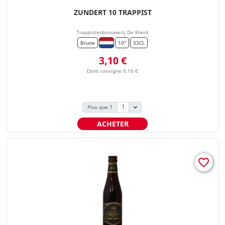
ZUNDERT 10 TRAPPIST
Trappistenbrouwerij De Kievit
Brune
10°
33CL
Prix
3,10 €
Dont consigne 0,10 €
Plus que 7
ACHETER
favorite_border