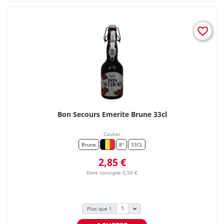
favorite_border
Bon Secours Emerite Brune 33cl
Caulier
Brune
8°
33CL
Prix
2,85 €
Dont consigne 0,50 €
Plus que 1