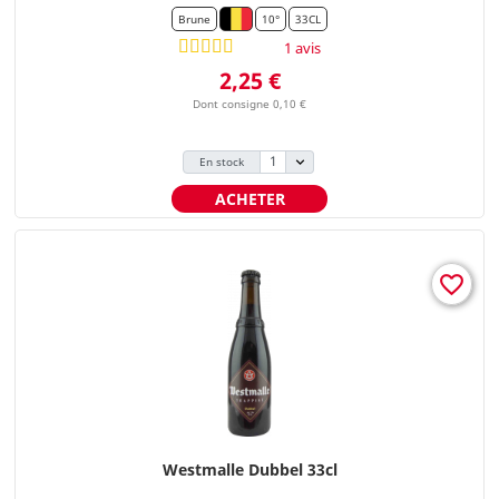
Brune
10°
33CL
1 avis
Prix
2,25 €
Dont consigne 0,10 €
En stock
ACHETER
favorite_border
Westmalle Dubbel 33cl