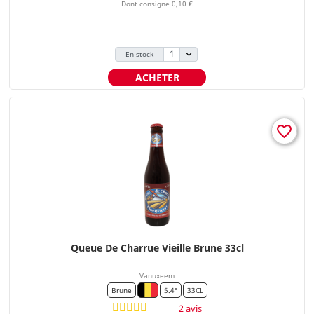
Dont consigne 0,10 €
En stock
ACHETER
favorite_border
Queue De Charrue Vieille Brune 33cl
Vanuxeem
Brune
5.4°
33CL
2 avis