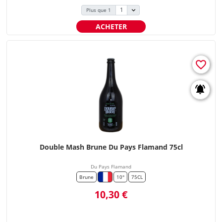
Plus que 1
ACHETER
favorite_border
notifications_active
Double Mash Brune Du Pays Flamand 75cl
Du Pays Flamand
Brune
10°
75CL
Prix
10,30 €