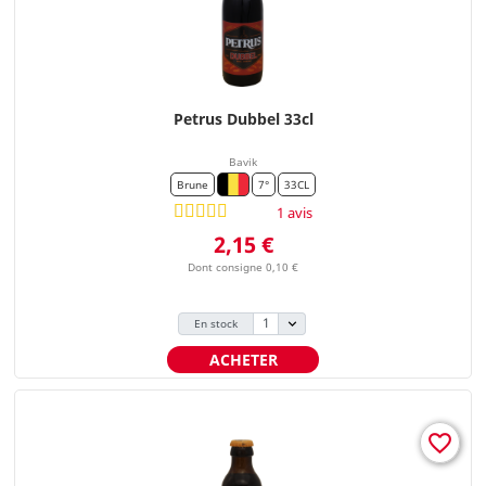
Petrus Dubbel 33cl
Bavik
Brune
7°
33CL
1 avis
Prix
2,15 €
Dont consigne 0,10 €
En stock
ACHETER
favorite_border