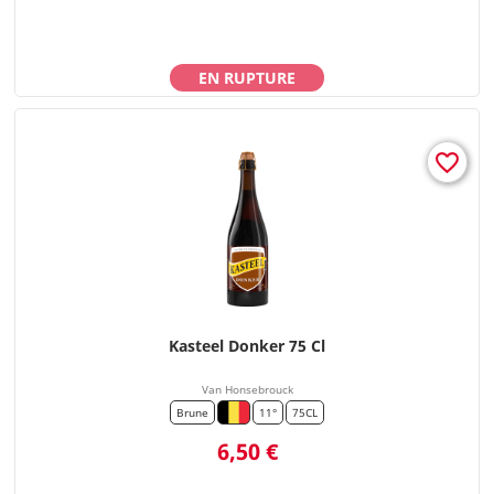
EN RUPTURE
favorite_border
Kasteel Donker 75 Cl
Van Honsebrouck
Brune
11°
75CL
Prix
6,50 €