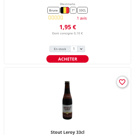
Westmalle
Brune
7°
33CL
1 avis
Prix
1,95 €
Dont consigne 0,10 €
En stock
ACHETER
favorite_border
Stout Leroy 33cl