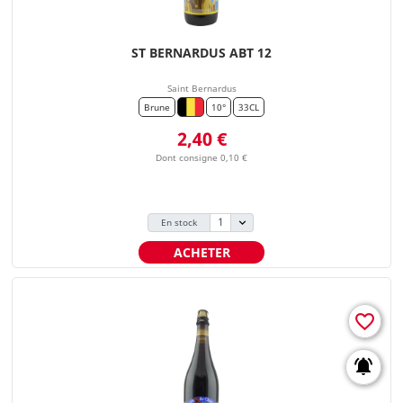
ST BERNARDUS ABT 12
Saint Bernardus
Brune
10°
33CL
Prix
2,40 €
Dont consigne 0,10 €
En stock
ACHETER
favorite_border
notifications_active