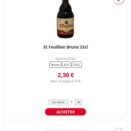
St Feuillien Brune 33cl
Saint Feuillien
Brune
8.5°
33CL
Prix
2,30 €
Dont consigne 0,10 €
En stock
ACHETER