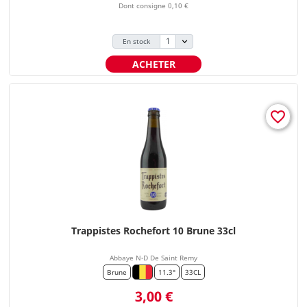
Dont consigne 0,10 €
En stock
ACHETER
favorite_border
Trappistes Rochefort 10 Brune 33cl
Abbaye N-D De Saint Remy
Brune
11.3°
33CL
Prix
3,00 €