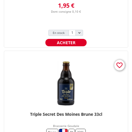
Prix
1,95 €
Dont consigne 0,10 €
En stock
ACHETER
favorite_border
Triple Secret Des Moines Brune 33cl
Brasserie Goudale