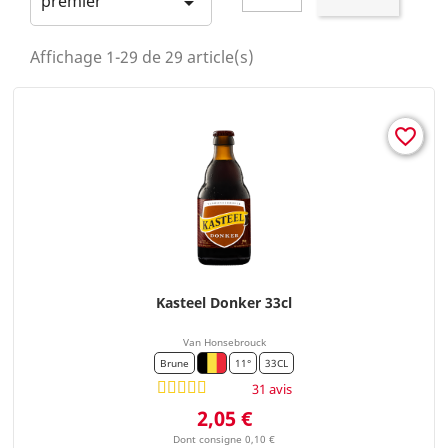
premier

Affichage 1-29 de 29 article(s)
favorite_border
Kasteel Donker 33cl
Van Honsebrouck
Brune
11°
33CL
31 avis
Prix
2,05 €
Dont consigne 0,10 €