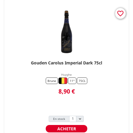
favorite_border
Gouden Carolus Imperial Dark 75cl
Huyghe
Brune
11°
75CL
Prix
8,90 €
En stock
ACHETER