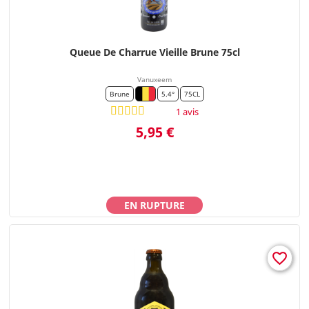
Queue De Charrue Vieille Brune 75cl
Vanuxeem
Brune
5.4°
75CL
1 avis
Prix
5,95 €
EN RUPTURE
favorite_border