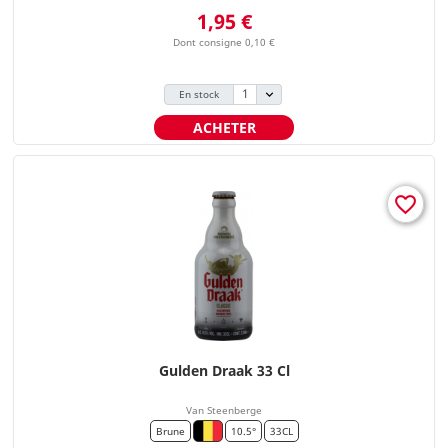
Prix
1,95 €
Dont consigne 0,10 €
En stock
ACHETER
favorite_border
Gulden Draak 33 Cl
Van Steenberge
Brune
10.5°
33CL