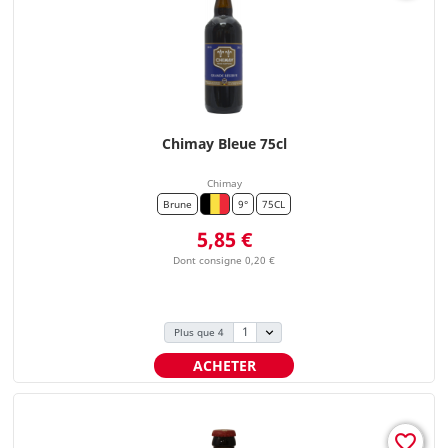
Chimay Bleue 75cl
Chimay
Brune
9°
75CL
Prix
5,85 €
Dont consigne 0,20 €
Plus que 4
ACHETER
favorite_border