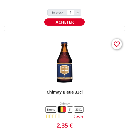
En stock
ACHETER
favorite_border
Chimay Bleue 33cl
Chimay
Brune
9°
33CL
2 avis
Prix
2,35 €