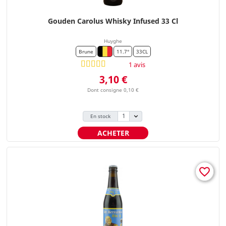
Gouden Carolus Whisky Infused 33 Cl
Huyghe
Brune
11.7°
33CL
1 avis
Prix
3,10 €
Dont consigne 0,10 €
En stock
ACHETER
favorite_border