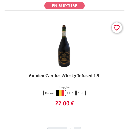
EN RUPTURE
favorite_border
Gouden Carolus Whisky Infused 1.5l
Huyghe
Brune
11.7°
1.5L
Prix
22,00 €