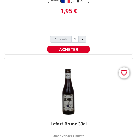
Brune
8°
33CL
Prix
1,95 €
En stock
ACHETER
favorite_border
Lefort Brune 33cl
Omer Vander Ghinste