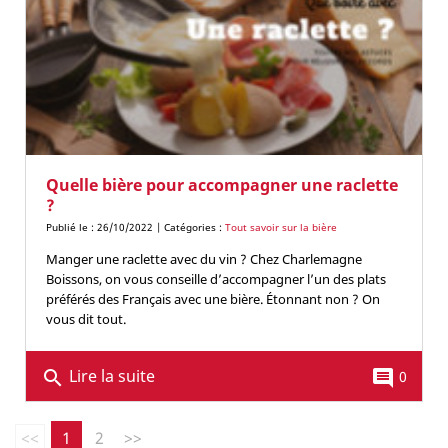
Quelle bière pour accompagner une raclette
?
Publié le : 26/10/2022 | Catégories :
Tout savoir sur la bière
Manger une raclette avec du vin ? Chez Charlemagne
Boissons, on vous conseille d’accompagner l’un des plats
préférés des Français avec une bière. Étonnant non ? On
vous dit tout.
Lire la suite
search
comment
0
<<
1
2
>>