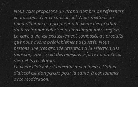
Nous vous proposons un grand nombre de références
en boissons avec et sans alcool. Nous mettons un
point d'honneur à proposer à la vente des produits
du terroir pour valoriser au maximum notre région.
La cave à vin est exclusivement composée de produits
que nous avons préalablement dégustés. Nous
prêtons une très grande attention à la sélection des
maisons, que ce soit des maisons à forte notoriété ou
des petits récoltants.
La vente d'alcool est interdite aux mineurs. L'abus
d'alcool est dangereux pour la santé, à consommer
avec modération.