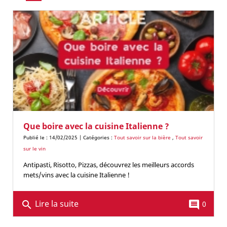
Que boire avec la cuisine Italienne ?
Publié le : 14/02/2025 | Catégories :
Tout savoir sur la bière
,
Tout savoir
sur le vin
Antipasti, Risotto, Pizzas, découvrez les meilleurs accords
mets/vins avec la cuisine Italienne !
Lire la suite
search
comment
0