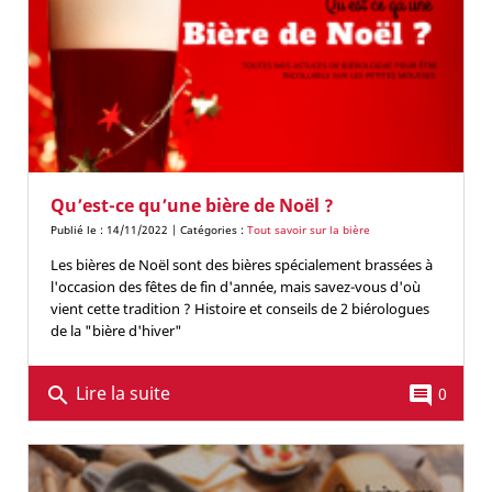
Qu’est-ce qu’une bière de Noël ?
Publié le : 14/11/2022 | Catégories :
Tout savoir sur la bière
Les bières de Noël sont des bières spécialement brassées à
l'occasion des fêtes de fin d'année, mais savez-vous d'où
vient cette tradition ? Histoire et conseils de 2 biérologues
de la "bière d'hiver"
Lire la suite
search
comment
0