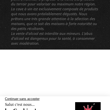
du terroir pour valoriser au maximum notre région.
La cave à vin est exclusivement composée de produits
que nous avons préalablement dégustés. Nous
prêtons une très grande attention à la sélection des
maisons, que ce soit des maisons à forte notoriété ou
des petits récoltants.
La vente d'alcool est interdite aux mineurs. L'abus
d'alcool est dangereux pour la santé, à consommer
avec modération.