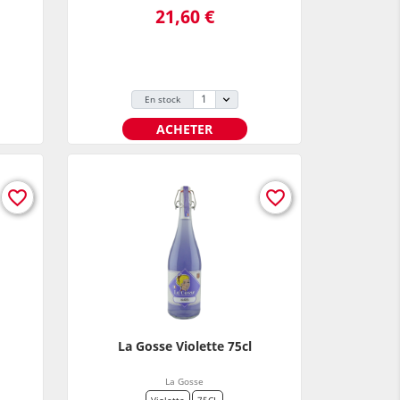
Prix
21,60 €
En stock
ACHETER
favorite_border
favorite_border
La Gosse Violette 75cl
La Gosse