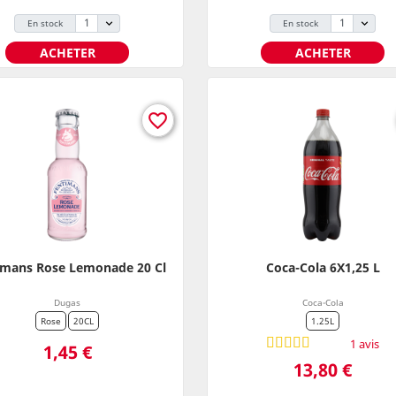
En stock
En stock
ACHETER
ACHETER
favorite_border
imans Rose Lemonade 20 Cl
Coca-Cola 6X1,25 L
Dugas
Coca-Cola
Rose
20CL
1.25L
Prix
1 avis
1,45 €
Prix
13,80 €