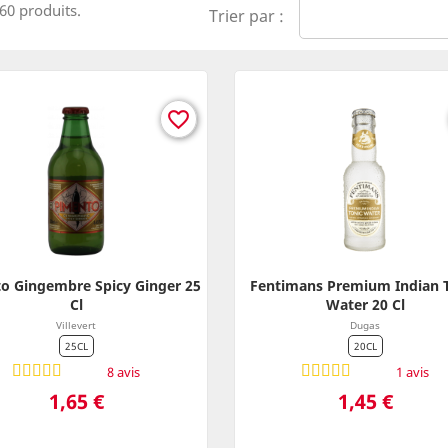
 60 produits.
Trier par :
favorite_border
o Gingembre Spicy Ginger 25
Fentimans Premium Indian 
Cl
Water 20 Cl
Villevert
Dugas
25CL
20CL
8 avis
1 avis
Prix
Prix
1,65 €
1,45 €