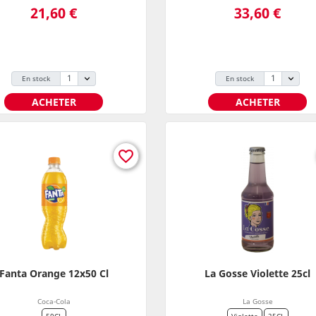
Prix
Prix
21,60 €
33,60 €
En stock
En stock
ACHETER
ACHETER
favorite_border
Fanta Orange 12x50 Cl
La Gosse Violette 25cl
Coca-Cola
La Gosse