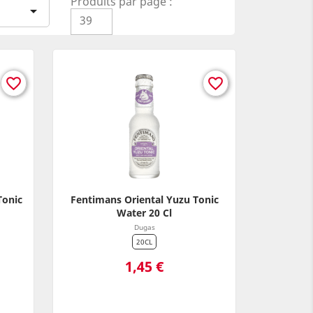
Produits par page :

39
favorite_border
favorite_border
Tonic
Fentimans Oriental Yuzu Tonic
Water 20 Cl
Dugas
20CL
Prix
1,45 €