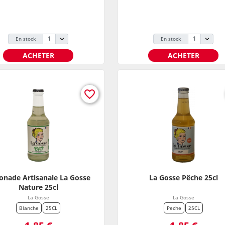
En stock
En stock
ACHETER
ACHETER
favorite_border
onade Artisanale La Gosse
La Gosse Pêche 25cl
Nature 25cl
La Gosse
La Gosse
Blanche
25CL
Peche
25CL
Prix
Prix