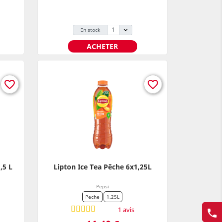
En stock
ACHETER
favorite_border
favorite_border
,5 L
Lipton Ice Tea Pêche 6x1,25L
Pepsi
Peche
1.25L
1 avis
phone
Prix