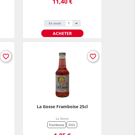
11,40 €
En stock
ACHETER
favorite_border
favorite_border
La Gosse Framboise 25cl
La Gosse
Framboise
25CL
Prix