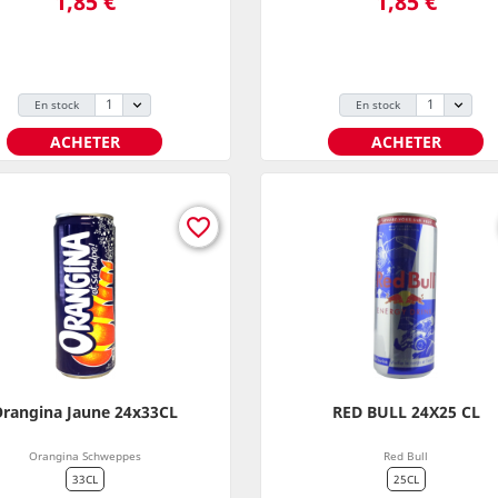
1,85 €
1,85 €
En stock
En stock
ACHETER
ACHETER
favorite_border
rangina Jaune 24x33CL
RED BULL 24X25 CL
Orangina Schweppes
Red Bull
33CL
25CL