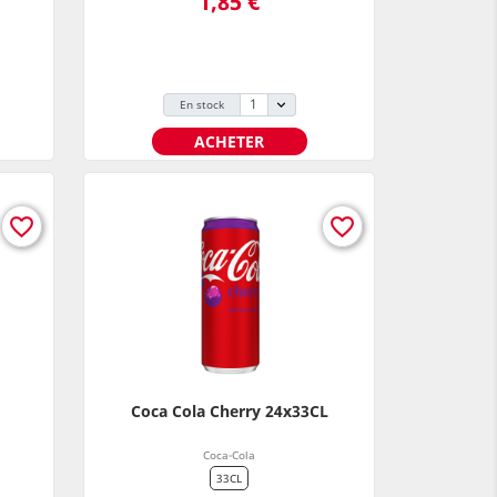
1,85 €
En stock
ACHETER
favorite_border
favorite_border
Coca Cola Cherry 24x33CL
Coca-Cola
33CL