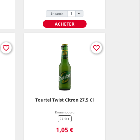
En stock
ACHETER
favorite_border
favorite_border
Tourtel Twist Citron 27,5 Cl
Kronenbourg
27.5CL
Prix
1,05 €