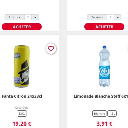
En stock
En stock
ACHETER
ACHETER
favorite_border
Fanta Citron 24x33cl
Limonade Blanche Steff 6x1
Coca-Cola
33CL
Blanche
1.5L
Prix
Prix
19,20 €
3,91 €