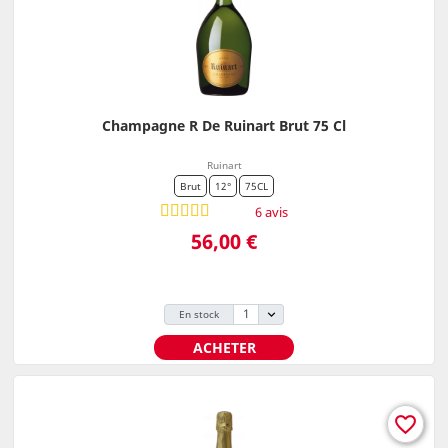
Champagne R De Ruinart Brut 75 Cl
Ruinart
Brut
12°
75CL
6 avis
Prix
56,00 €
En stock
ACHETER
favorite_border