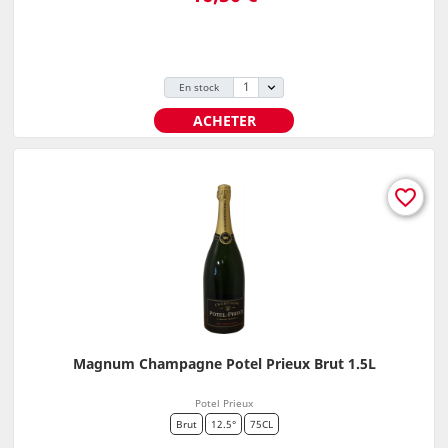
En stock
ACHETER
favorite_border
Magnum Champagne Potel Prieux Brut 1.5L
Potel Prieux
Brut
12.5°
75CL