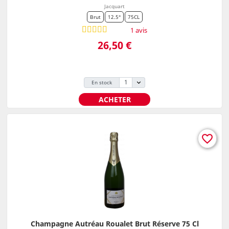
Jacquart
Brut
12.5°
75CL
1 avis
Prix
26,50 €
En stock
ACHETER
favorite_border
Champagne Autréau Roualet Brut Réserve 75 Cl