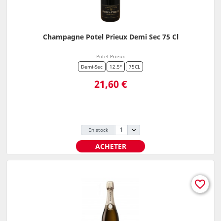
Champagne Potel Prieux Demi Sec 75 Cl
Potel Prieux
Demi-Sec
12.5°
75CL
Prix
21,60 €
En stock
ACHETER
favorite_border