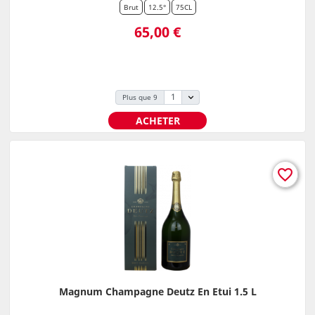
Brut
12.5°
75CL
Prix
65,00 €
Plus que 9
ACHETER
favorite_border
Magnum Champagne Deutz En Etui 1.5 L