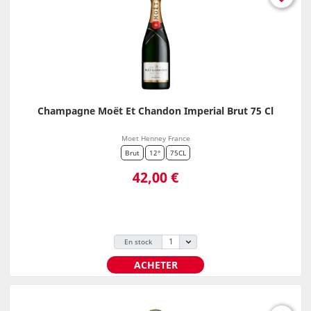
Champagne Moët Et Chandon Imperial Brut 75 Cl
Moet Henney France
Brut
12°
75CL
Prix
42,00 €
En stock
ACHETER