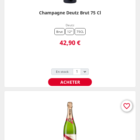
Champagne Deutz Brut 75 Cl
Deutz
Brut
12°
75CL
Prix
42,90 €
En stock
ACHETER
favorite_border