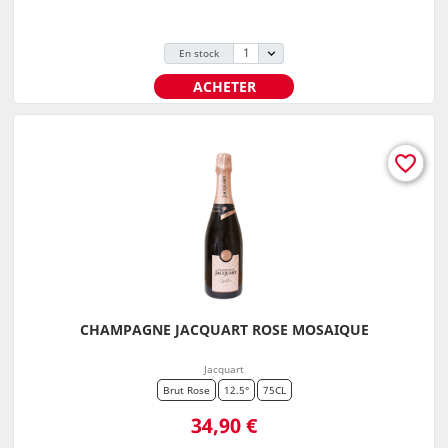
En stock
ACHETER
favorite_border
CHAMPAGNE JACQUART ROSE MOSAIQUE
Jacquart
Brut Rose
12.5°
75CL
Prix
34,90 €