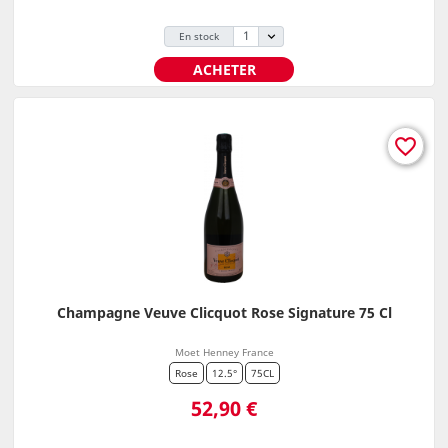
En stock
ACHETER
favorite_border
Champagne Veuve Clicquot Rose Signature 75 Cl
Moet Henney France
Rose
12.5°
75CL
Prix
52,90 €