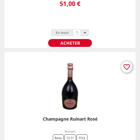
Prix
51,00 €
En stock
ACHETER
favorite_border
Champagne Ruinart Rosé
Ruinart
Rose
12.5°
75CL