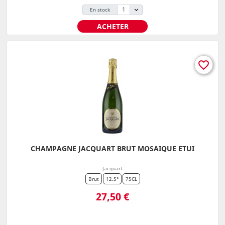
En stock
ACHETER
favorite_border
CHAMPAGNE JACQUART BRUT MOSAIQUE ETUI
Jacquart
Brut
12.5°
75CL
Prix
27,50 €