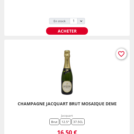
En stock
ACHETER
favorite_border
CHAMPAGNE JACQUART BRUT MOSAIQUE DEMI
Jacquart
Brut
12.5°
37.5CL
Prix
16,50 €