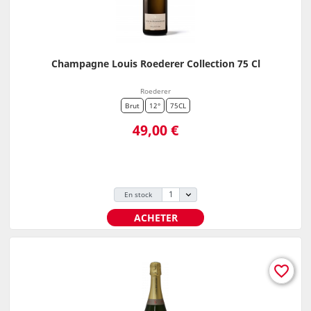
Champagne Louis Roederer Collection 75 Cl
Roederer
Brut
12°
75CL
Prix
49,00 €
En stock
ACHETER
favorite_border