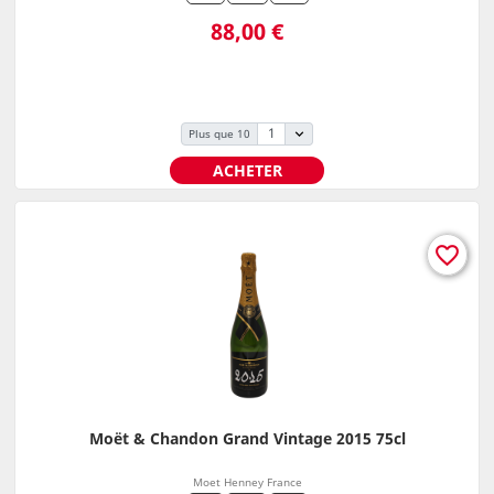
Prix
88,00 €
Plus que 10
ACHETER
favorite_border
Moët & Chandon Grand Vintage 2015 75cl
Moet Henney France