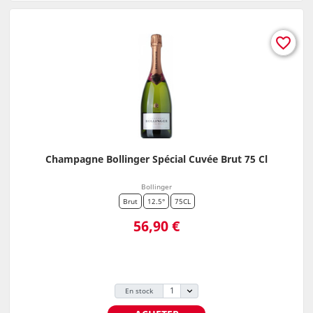
favorite_border
Champagne Bollinger Spécial Cuvée Brut 75 Cl
Bollinger
Brut
12.5°
75CL
Prix
56,90 €
En stock