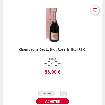
favorite_border
Champagne Deutz Brut Rose En Etui 75 Cl
Deutz
Rose
12°
75CL
Prix
58,00 €
En stock
ACHETER