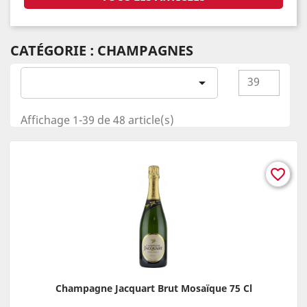
CATÉGORIE : CHAMPAGNES
39

Affichage 1-39 de 48 article(s)
favorite_border
Champagne Jacquart Brut Mosaïque 75 Cl