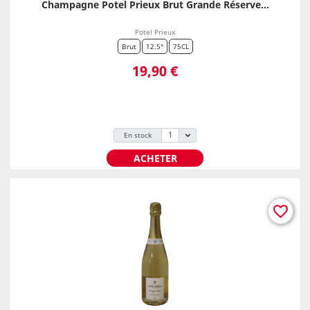
Champagne Potel Prieux Brut Grande Réserve...
Potel Prieux
Brut
12.5°
75CL
Prix
19,90 €
En stock
ACHETER
favorite_border