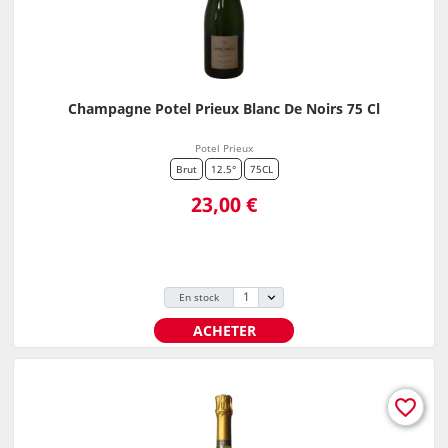
Champagne Potel Prieux Blanc De Noirs 75 Cl
Potel Prieux
Brut
12.5°
75CL
Prix
23,00 €
En stock
ACHETER
favorite_border