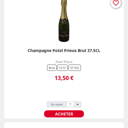
favorite_border
Champagne Potel Prieux Brut 37.5CL
Potel Prieux
Brut
12.5°
37.5CL
Prix
13,50 €
En stock
ACHETER