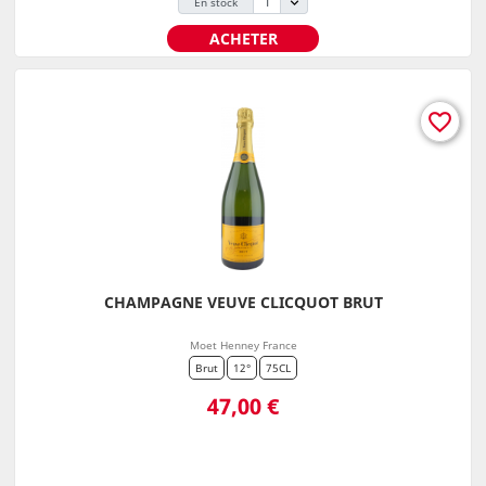
En stock
ACHETER
favorite_border
CHAMPAGNE VEUVE CLICQUOT BRUT
Moet Henney France
Brut
12°
75CL
Prix
47,00 €