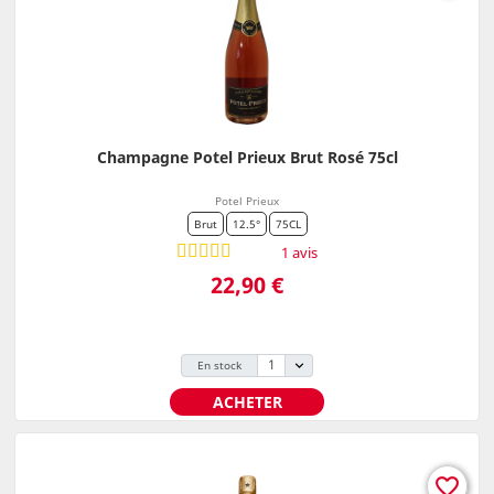
Champagne Potel Prieux Brut Rosé 75cl
Potel Prieux
Brut
12.5°
75CL
1 avis
Prix
22,90 €
En stock
ACHETER
favorite_border