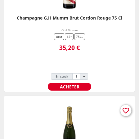
Champagne G.H Mumm Brut Cordon Rouge 75 Cl
G H Mumm
Brut
12°
75CL
Prix
35,20 €
En stock
ACHETER
favorite_border