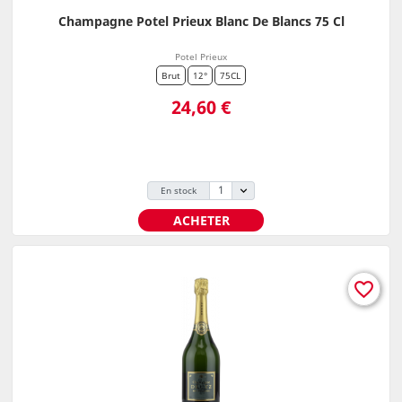
Champagne Potel Prieux Blanc De Blancs 75 Cl
Potel Prieux
Brut
12°
75CL
Prix
24,60 €
En stock
ACHETER
favorite_border