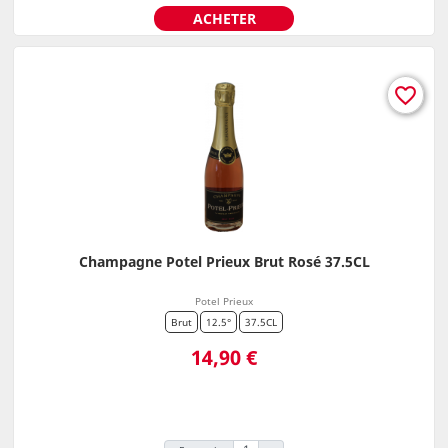
ACHETER
favorite_border
Champagne Potel Prieux Brut Rosé 37.5CL
Potel Prieux
Brut
12.5°
37.5CL
Prix
14,90 €